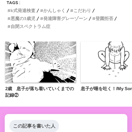
TAGS :
k式発達検査
かんしゃく
こだわり
悪魔の3歳児
発達障害グレーゾーン
登園拒否
自閉スペクトラム症
2歳 息子が落ち着いていくまでの
息子が唾を吐く！/My Son S
記録②
この記事を書いた人