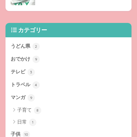
カテゴリー
うどん県
2
おでかけ
9
テレビ
3
トラベル
4
マンガ
9
子育て
8
日常
1
子供
10