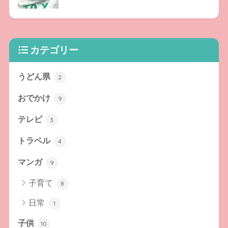
カテゴリー
うどん県
2
おでかけ
9
テレビ
3
トラベル
4
マンガ
9
子育て
8
日常
1
子供
10